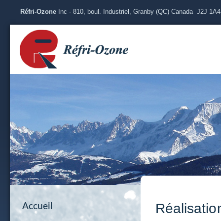
Réfri-Ozone
Inc - 810, boul. Industriel, Granby (QC) Canada J2J 1A
Réalisation
Accueil