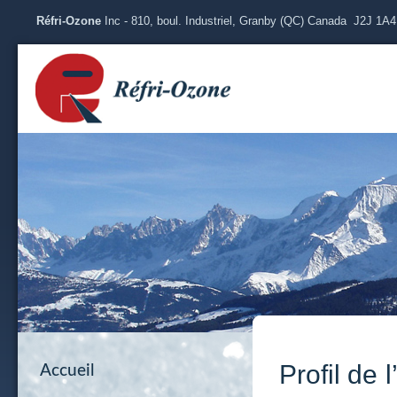
Réfri-Ozone
Inc - 810, boul. Industriel, Granby (QC) Canada J2J 1A
Profil de 
Accueil